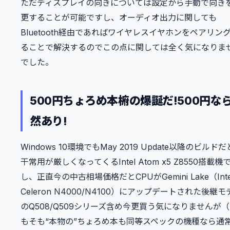
ただディスプレイの向きについては設定から手動で向き
更することが可能ですし、オーディオ出力に関しても
Bluetooth経由であればワイヤレスイヤホンをペアリン
ることで解決するのでこの点に関しては全く気になりま
でした。
500円ちょろめ本椨の爆誕だ!500円な
然あり!
Windows 10環境でもMay 2019 Update以降のビルド
干常用が厳しくなってくるIntel Atom x5 Z8550搭載機
し、正直今の中古相場価格だとCPUがGemini Lake（Inte
Celeron N4000/N4100）にアップデートされた後継モ
のQ508/Q509シリーズ含め今更買う気になりませんが
もそも“本物の”ちょろめ本も同等スペックの機種なら通