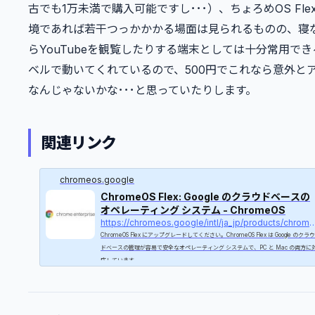
古でも1万未満で購入可能ですし･･･）、ちょろめOS Fle
境であれば若干つっかかかる場面は見られるものの、寝
らYouTubeを観覧したりする端末としては十分常用でき
ベルで動いてくれているので、500円でこれなら意外と
なんじゃないかな･･･と思っていたりします。
関連リンク
chromeos.google
ChromeOS Flex: Google のクラウドベースの
オペレーティング システム - ChromeOS
https://chromeos.google/intl/ja_jp/produc
ChromeOS Flex にアップグレードしてください。ChromeOS Flex は Google のクラウ
ドベースの管理が容易で安全なオペレーティング システムで、PC と Mac の両方に
応しています。