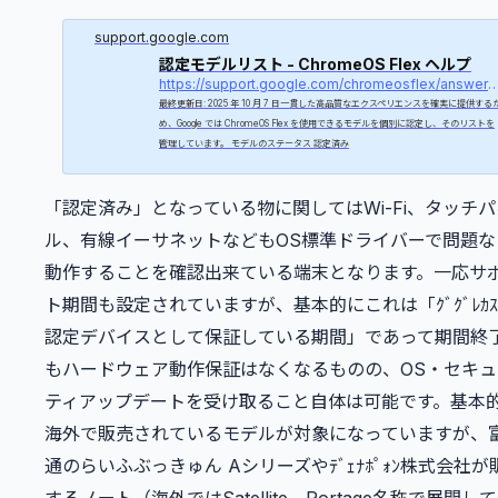
support.google.com
認定モデルリスト - ChromeOS Flex ヘルプ
https://support.google.com/chromeosflex/answer/11
最終更新日: 2025 年 10 月 7 日一貫した高品質なエクスペリエンスを確実に提供する
め、Google では ChromeOS Flex を使用できるモデルを個別に認定し、そのリストを
管理しています。 モデルのステータス 認定済み
「認定済み」となっている物に関してはWi-Fi、タッチパ
ル、有線イーサネットなどもOS標準ドライバーで問題な
動作することを確認出来ている端末となります。一応サ
ト期間も設定されていますが、基本的にこれは「ｸﾞｸﾞﾚｶ
認定デバイスとして保証している期間」であって期間終
もハードウェア動作保証はなくなるものの、OS・セキュ
ティアップデートを受け取ること自体は可能です。基本
海外で販売されているモデルが対象になっていますが、
通のらいふぶっきゅん Aシリーズやﾃﾞｪﾅﾎﾟｫﾝ株式会社が
するノート（海外ではSatellite、Portage名称で展開し