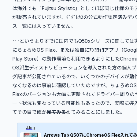
は海外でも「Fujitsu Stylistic」としてほぼ同じ仕様のモ
が販売されていますが、ｸﾞｸﾞﾚｶｽの公式動作認定済みデ
ス一覧には入っていません。
･･･というよりすでに国内でもQ50xシリーズに関しては
にちょろめOS Flex、または独自にｱﾝﾖﾖｲﾖアプリ（Googl
Play Store）の動作環境も利用できるようにしたChromi
OS派生ディストリビューションを導入された方の個人ブ
グ記事が公開されているので、いくつかのデバイスが動
なくなるのは事前に確認していたのですが、ちょろめOS
Flexのバージョンも大幅に更新されてドライバー周りの
ート状況も変わっている可能性もあったので、実際に導
てその目で確か
見てみる
めてみることにしました。
J.log
Arrows Tab Q507にChromeOS Flex入れて