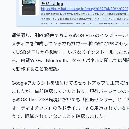
たが - J.log
https://jake.hatenablog.jp/entry/2022/04/30/220231
割と重大な欠陥があって実用にはならなかった。 音が出ない。Youtubeで動画再生し
てダメだった。 処理速度が遅すぎて動画再生中にハングアップした。 UIはよくでき
てるし、ユーザー補助機能を使ってスクリーンキーボードを有効にすればキーボード
がなくても使える。 ただ上記の問題があるので、実用に足るか？っていうと微妙。
通常通り、別PC経由でちょろめOS Flexのインストール
もそもChromeのバージョン100を動かせるスペックではないのかも。 ちゃんと使う
ら、こういうの買った方がいい感じ。 【Amazon.co.jp 限定】Google Chromebook L
メディアを作成してからｱｱｱｯｱｱｱｱｰｰｰ!椨 Q507/PBにセ
novo ノートパソコン Ideapad Duet 10.1イ...
てUSBメモリから起動し、いきなりインストールしたと
ろ、内蔵Wi-Fi、Bluetooth、タッチパネルに関しては問
く動作することを確認。
Googleアカウントを紐付けてのセットアップも正常に行
ましたが、事前確認していたとおり、現行バージョンの
ろめOS flex v138環境においても「回転センサー」と「
オーディオチップ」のみドライバーすら用意されていな
うで、認識されていないことを確認しました。