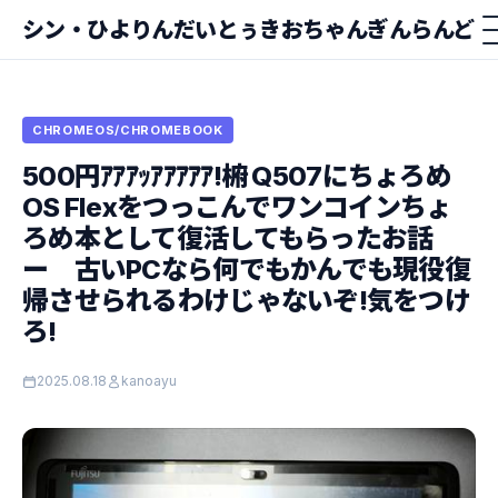
シン・ひよりんだいとぅきおちゃんぎんらんど
CHROMEOS/CHROMEBOOK
500円ｱｱｱｯｱｱｱｱｱ!椨 Q507にちょろめ
OS Flexをつっこんでワンコインちょ
ろめ本として復活してもらったお話
ー 古いPCなら何でもかんでも現役復
帰させられるわけじゃないぞ!気をつけ
ろ!
2025.08.18
kanoayu