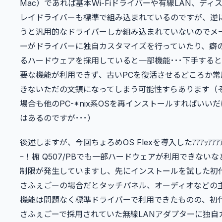
Mac）であれば基本Wi-Fiドライバーや有線LAN、ディ
レイドライバーも標準で組み込まれているのですが、逆
うと汎用的なドライバーしか組み込まれていないのでメ
ーがドライバーに独自カスタマイズを行っていたり、癖
るハードウェアを採用していると一部機能･･･下手する
要な機能が利用できず、古いPCを復活させるどころか常
きないただの文鎮になってしまう可能性すらあります（
場合も他のPC-*nix系OSを再インストールすればいい
はあるのですが･･･）
後述しますが、今回ちょろめOS Flexを導入したｱｱｱｯｱｱｱｱ
ｰ！椨 Q507/PBでも一部ハードウェアが利用できないな
制限が発生していますし、先にインストールを試した初
さふぇごーの場合だとタッチパネル、オーディオなどの
機能は問題なく標準ドライバーで利用できたものの、初
さふぇごーで採用されていた無線LANアダプターに独自