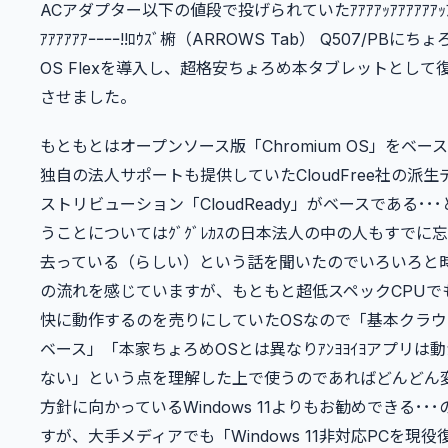
ACアダプター以下の値段で投げられていたｱｱｱｱｯｱｱｱｱｱｱｯｱ
ｱｱｱｱｱｱｰｰｰｰ!!ﾛｳｽﾞ椨（ARROWS Tab） Q507/PBにち
OS Flexを導入し、超格安ちょろめ本タブレットとして
させました。
もともとはオープンソース版「Chromium OS」をベー
独自の法人サポートも提供していたCloudFree社の派生
ストリビューション「CloudReady」がベースである･･･
うことについてはｸﾞｸﾞﾚｶｽの日本法人の中の人もすでに
去っている（らしい）という話を聞いたのでいろいろと
の流れを感じていますが、もともと超低スペックCPUで
快に動作するのを売りにしていたOSなので「基本クラウ
ベース」「本家ちょろめOSとは異なりｱﾝﾖﾖｲﾖアプリは動
ない」という点を理解した上で使うのであればどんどん
方針に向かっているWindows 11よりもお勧めできる･･･
すが、大手メディアでも「Windows 11非対応PCを現役