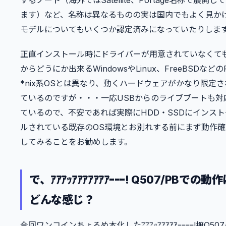
ます）など、名称は異なるものの実は国内でもよく見か
モデルについてもいくつか認定済みになっていたりしま
正直インストール時にドライバーが用意されていなくて
からどうにか出来るWindowsやLinux、FreeBSDなどのP
*nix系OSとは異なり、動くハードウェアがかなり限定さ
ているのですが・・・一応USBからのライブブートも対
ているので、不安であれば実際にHDD・SSDにインスト
ルされている既存のOS環境とお別れする前にまず動作確
してみることをお勧めします。
で、ｱｱｱｯｱｱｱｱｱｱｱｰｰｰ! Q507/PBでの動
どんな感じ？
今回ワンコインちょろめ本化したｱｱｱｯｱｱｱｱｱｰｰｰｰ!椨Q507