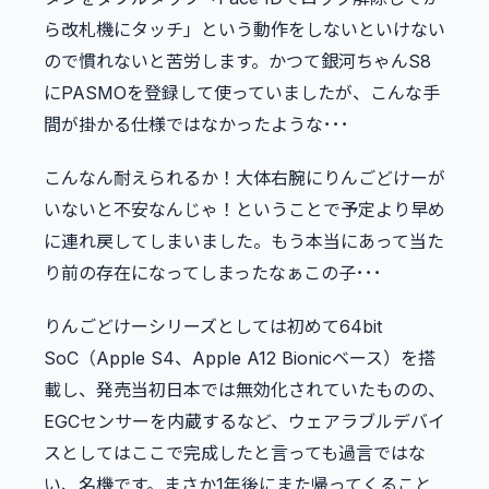
ら改札機にタッチ」という動作をしないといけない
ので慣れないと苦労します。かつて銀河ちゃんS8
にPASMOを登録して使っていましたが、こんな手
間が掛かる仕様ではなかったような･･･
こんなん耐えられるか！大体右腕にりんごどけーが
いないと不安なんじゃ！ということで予定より早め
に連れ戻してしまいました。もう本当にあって当た
り前の存在になってしまったなぁこの子･･･
りんごどけーシリーズとしては初めて64bit
SoC（Apple S4、Apple A12 Bionicベース）を搭
載し、発売当初日本では無効化されていたものの、
EGCセンサーを内蔵するなど、ウェアラブルデバイ
スとしてはここで完成したと言っても過言ではな
い、名機です。まさか1年後にまた帰ってくること