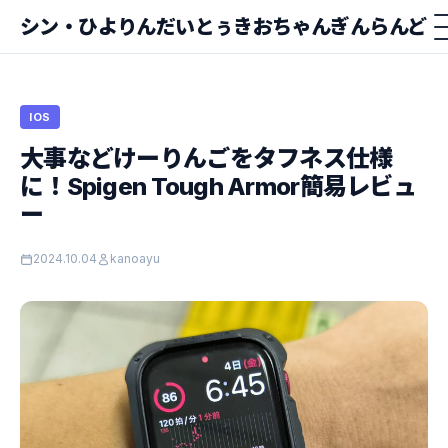
シン・ひよりんだいとぅきおちゃんぎんらんど
IOS
大事などけーりんごをタフネス仕様
に！Spigen Tough Armor簡易レビュ
ー
2024.10.04
kanoayu