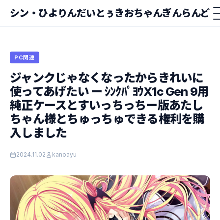
シン・ひよりんだいとぅきおちゃんぎんらんど
PC関連
ジャンクじゃなくなったからきれいに
使ってあげたい ー ｼﾝｸﾊﾟﾖｳX1c Gen 9用
純正ケースとすいっちっちー版あたし
ちゃん様とちゅっちゅできる権利を購
入しました
2024.11.02
kanoayu