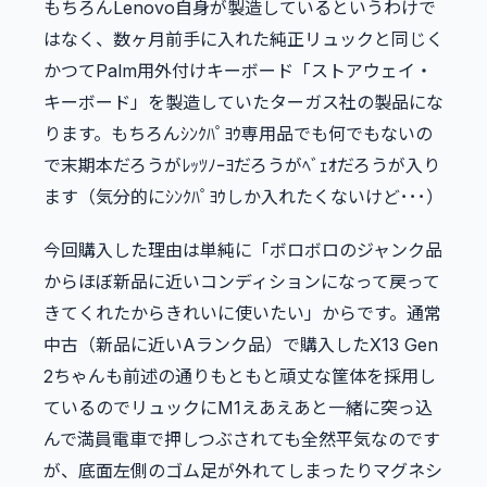
もちろんLenovo自身が製造しているというわけで
はなく、数ヶ月前手に入れた純正リュックと同じく
かつてPalm用外付けキーボード「ストアウェイ・
キーボード」を製造していたターガス社の製品にな
ります。もちろんｼﾝｸﾊﾟﾖｳ専用品でも何でもないの
で末期本だろうがﾚｯﾂﾉｰﾖだろうがﾍﾞｪｵだろうが入り
ます（気分的にｼﾝｸﾊﾟﾖｳしか入れたくないけど･･･）
今回購入した理由は単純に「ボロボロのジャンク品
からほぼ新品に近いコンディションになって戻って
きてくれたからきれいに使いたい」からです。通常
中古（新品に近いAランク品）で購入したX13 Gen
2ちゃんも前述の通りもともと頑丈な筐体を採用し
ているのでリュックにM1えあえあと一緒に突っ込
んで満員電車で押しつぶされても全然平気なのです
が、底面左側のゴム足が外れてしまったりマグネシ