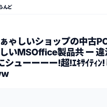
らんど
ぁゃしいショップの中古P
いMSOffice製品共 ー 
ftにシューーーー!超!ｴｷｻｲﾃｨ
ww