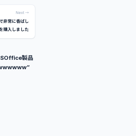
Next →
で非常に香ばし
を購入しました
ffice製品
wwwwwww”