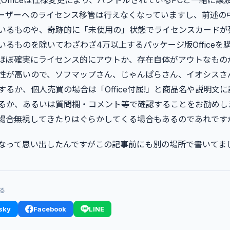
版Officeは仕様変更により、バンドルされているPCと一緒に
ーザーへのライセンス移管は行えなくなっていますし、前述の
いるものや、奇跡的に「未使用の」状態でライセンスカードが
いるものを除いてわざわざ4万以上するパッケージ版Officeを
ほぼ確実にライセンス的にアウトか、存在自体がアウトなもの
性が高いので、ソフマップさん、じゃんぱらさん、イオシスさ
するか、個人売買の場合は「Office付属!」と商品名や説明文
るか、あるいは質問欄・コメント等で確認することをお勧めしま
場合無視してきたりはぐらかしてくる場合もあるのであれです
なって思い出したんですがこの記事前にも別の場所で書いてまし
る
sky
Facebook
LINE