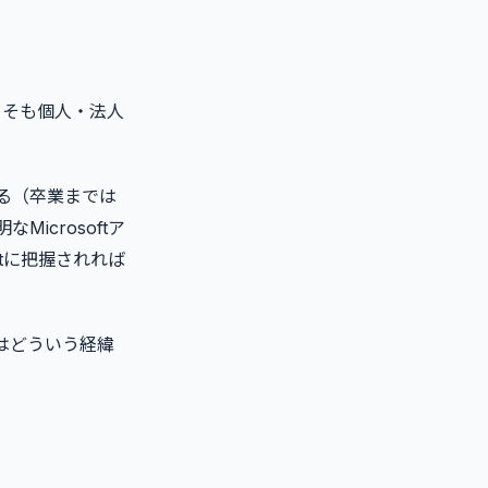
そもそも個人・法人
る（卒業までは
crosoftア
tに把握されれば
スはどういう経緯