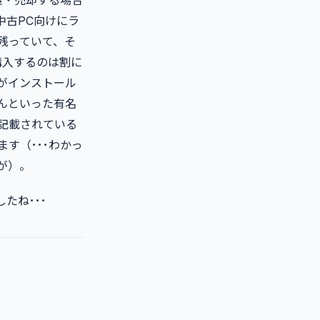
譲渡・売却する場合
中古PC向けにラ
残っていて、そ
購入するのは割に
がインストール
んといった有名
に記載されている
す（･･･わかっ
が）。
たね･･･