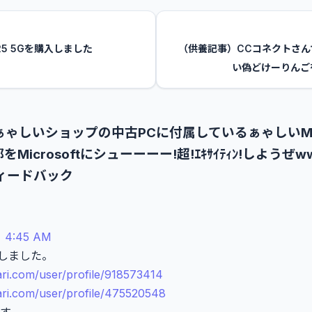
25 5Gを購入しました
（供養記事）CCコネクトさん
い偽どけーりんご
ぁゃしいショップの中古PCに付属しているぁゃしいMSO
をMicrosoftにシューーーー!超!ｴｷｻｲﾃｨﾝ!しようぜ
ィードバック
 4:45 AM
しました。
cari.com/user/profile/918573414
cari.com/user/profile/475520548