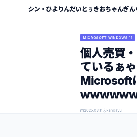
シン・ひよりんだいとぅきおちゃんぎん
MICROSOFT WINDOWS 11
個人売買・
ているぁゃし
Microso
wwwww
2025.03.11
kanoayu