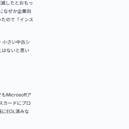
死滅したとおもっ
になぜか企業向
ていたので「インス
・小さい中古シ
えはないと思い
icrosoftア
スカードにプロ
既にEOL済みな