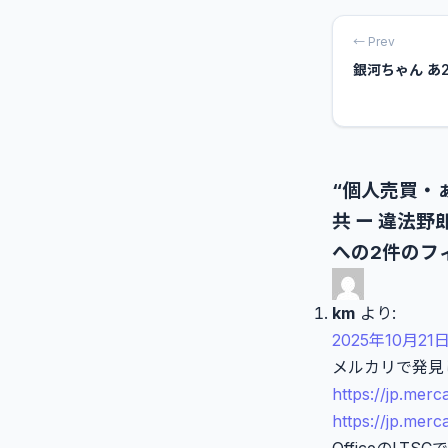
← Prev
銀河ちゃん あ
“個人売買・
共 ー 違法野郎
への2件のフ
km
より:
2025年10月21日
メルカリで発見
https://jp.mer
https://jp.mer