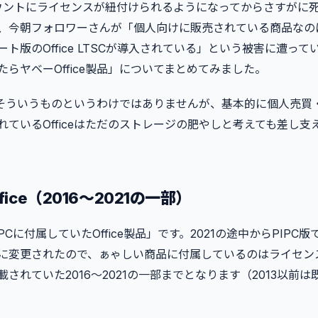
tアカウントにライセンスが紐付けられるようになってからさすがに
、今朝フォロワーさんが「個人向けに販売されている商品なの
ト版のOffice LTSCが導入されている」という被害に遭っ
らヤベーOffice製品」についてまとめてみました。
そういうものというわけではありませんが、基本的に個人売買
れているOfficeはただのストレージの肥やしと考えても差し支
ffice（2016〜2021の一部）
に付属していたOffice製品」です。2021の途中からPIPC版でもM
に変更されたので、ぁゃしい商品に付属しているのはライセン
されていた2016〜2021の一部までとなります（2013以前は