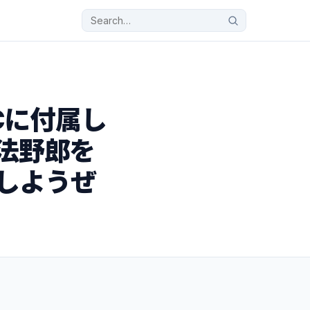
Cに付属し
違法野郎を
ﾝ!しようぜ