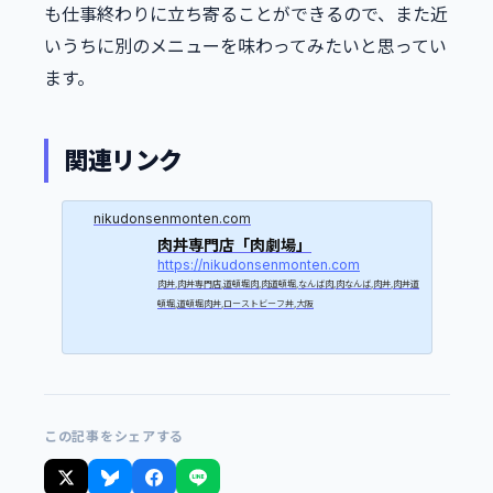
も仕事終わりに立ち寄ることができるので、また近
いうちに別のメニューを味わってみたいと思ってい
ます。
関連リンク
nikudonsenmonten.com
肉丼専門店「肉劇場」
https://nikudonsenmonten.com
肉丼,肉丼専門店,道頓堀肉,肉道頓堀,なんば肉,肉なんば,肉丼,肉丼道
頓堀,道頓堀肉丼,ローストビーフ丼,大阪
この記事をシェアする