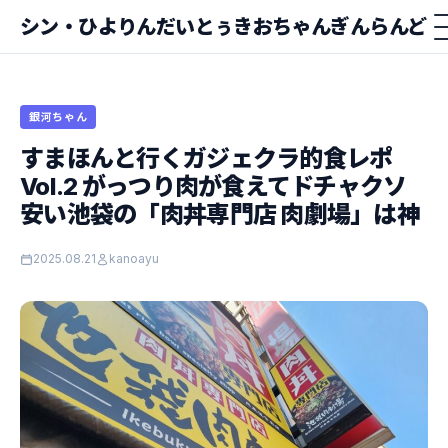
シン・ひよりんだいとぅきおちゃんぎんらんど
銀河ちゃん
すまほんと行くガジェクラ的食レポ
Vol.2 がっつり肉が食えてドチャクソ
安い池袋の「肉丼専門店 肉劇場」は神
2025.08.21
kanoayu