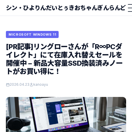
シン・ひよりんだいとぅきおちゃんぎんらんど
MICROSOFT WINDOWS 11
[PR記事]リングローさんが「R∞PCダ
イレクト」にて在庫入れ替えセールを
開催中 − 新品大容量SSD換装済みノー
トがお買い得に！
2026.04.23
kanoayu