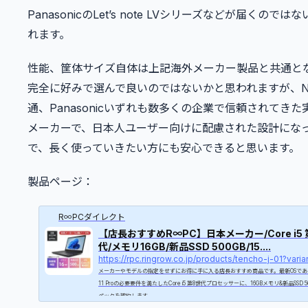
PanasonicのLet’s note LVシリーズなどが届くので
れます。
性能、筐体サイズ自体は上記海外メーカー製品と共通と
完全に好みで選んで良いのではないかと思われますが、N
通、Panasonicいずれも数多くの企業で信頼されてき
メーカーで、日本人ユーザー向けに配慮された設計にな
で、長く使っていきたい方にも安心できると思います。
製品ページ：
R∞PCダイレクト
【店長おすすめR∞PC】日本メーカー/Core i5 
代/メモリ16GB/新品SSD 500GB/15....
メーカーやモデルの指定をせずにお得に手に入る店長おすすめ商品です。最新OSであるW
11 Proの必要要件を満たしたCore i5 第8世代プロセッサーに、16GBメモリ&新品SSD 5
ペックを確約します。