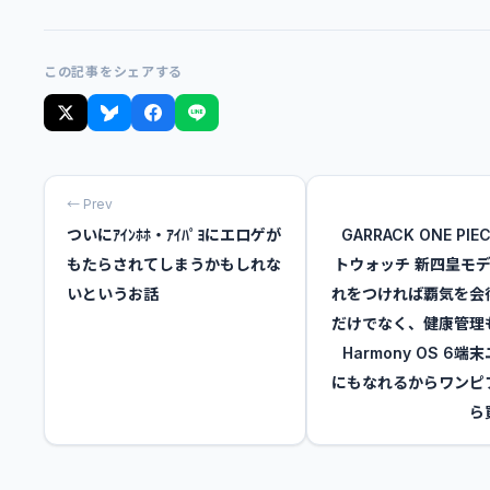
この記事をシェアする
← Prev
ついにｱｲﾝﾎﾎ・ｱｲﾊﾟﾖにエロゲが
GARRACK ONE PI
もたらされてしまうかもしれな
トウォッチ 新四皇モデ
いというお話
れをつければ覇気を会
だけでなく、健康管理
Harmony OS 6端
にもなれるからワンピ
ら