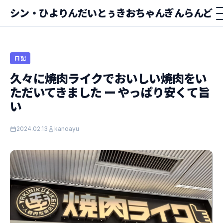
シン・ひよりんだいとぅきおちゃんぎんらんど
日記
久々に焼肉ライクでおいしい焼肉をい
ただいてきました ー やっぱり安くて旨
い
2024.02.13
kanoayu