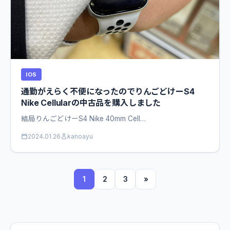
IOS
通勤がえらく不便になったのでりんごどけーS4
Nike Cellularの中古品を購入しました
結局りんごどけーS4 Nike 40mm Cell…
2024.01.26
kanoayu
1
2
3
»