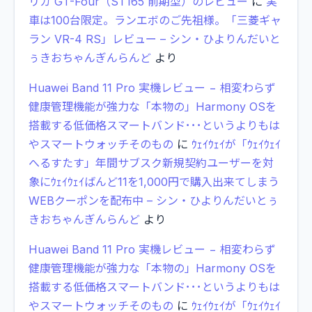
リカ GT-Four（ST165 前期型）のレビュー
に
実
車は100台限定。ランエボのご先祖様。「三菱ギャ
ラン VR-4 RS」レビュー – シン・ひよりんだいと
ぅきおちゃんぎんらんど
より
Huawei Band 11 Pro 実機レビュー − 相変わらず
健康管理機能が強力な「本物の」Harmony OSを
搭載する低価格スマートバンド･･･というよりもは
やスマートウォッチそのもの
に
ｳｪｲｳｪｲが「ｳｪｲｳｪｲ
へるすたす」年間サブスク新規契約ユーザーを対
象にｳｪｲｳｪｲばんど11を1,000円で購入出来てしまう
WEBクーポンを配布中 – シン・ひよりんだいとぅ
きおちゃんぎんらんど
より
Huawei Band 11 Pro 実機レビュー − 相変わらず
健康管理機能が強力な「本物の」Harmony OSを
搭載する低価格スマートバンド･･･というよりもは
やスマートウォッチそのもの
に
ｳｪｲｳｪｲが「ｳｪｲｳｪｲ