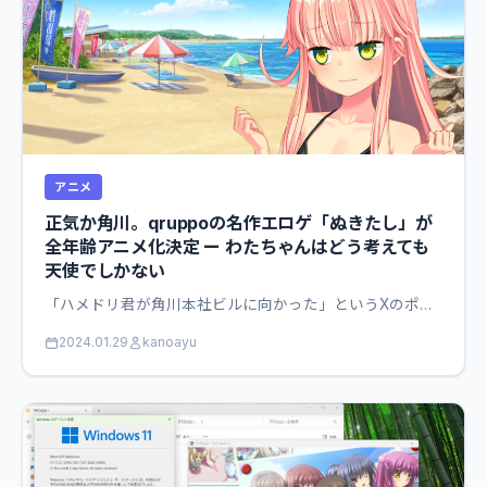
アニメ
正気か角川。qruppoの名作エロゲ「ぬきたし」が
全年齢アニメ化決定 ー わたちゃんはどう考えても
天使でしかない
「ハメドリ君が角川本社ビルに向かった」というXのポ…
2024.01.29
kanoayu