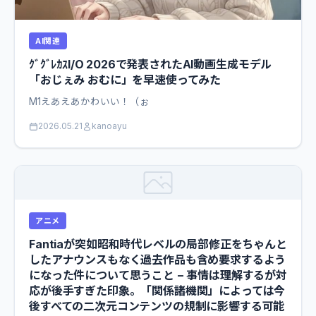
AI関連
ｸﾞｸﾞﾚｶｽI/O 2026で発表されたAI動画生成モデル
「おじぇみ おむに」を早速使ってみた
M1えあえあかわいい！（ぉ
2026.05.21
kanoayu
アニメ
Fantiaが突如昭和時代レベルの局部修正をちゃんと
したアナウンスもなく過去作品も含め要求するよう
になった件について思うこと − 事情は理解するが対
応が後手すぎた印象。「関係諸機関」によっては今
後すべての二次元コンテンツの規制に影響する可能