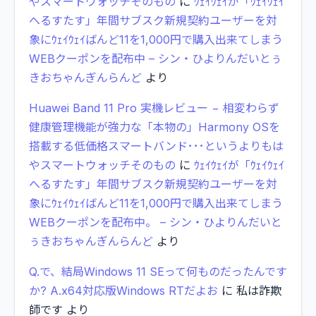
やスマートウォッチそのもの
に
ｳｪｲｳｪｲが「ｳｪｲｳｪｲ
へるすたす」年間サブスク新規契約ユーザーを対
象にｳｪｲｳｪｲばんど11を1,000円で購入出来てしまう
WEBクーポンを配布中 – シン・ひよりんだいとぅ
きおちゃんぎんらんど
より
Huawei Band 11 Pro 実機レビュー − 相変わらず
健康管理機能が強力な「本物の」Harmony OSを
搭載する低価格スマートバンド･･･というよりもは
やスマートウォッチそのもの
に
ｳｪｲｳｪｲが「ｳｪｲｳｪｲ
へるすたす」年間サブスク新規契約ユーザーを対
象にｳｪｲｳｪｲばんど11を1,000円で購入出来てしまう
WEBクーポンを配布中。 – シン・ひよりんだいと
ぅきおちゃんぎんらんど
より
Q.で、結局Windows 11 SEって何ものだったんです
か? A.x64対応版Windows RTだよお
に
私は詐欺
師です
より