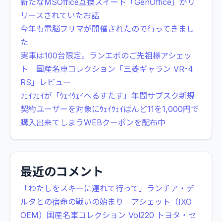
新たなMSOffice互換スイート「GenOffice」がリ
リースされていたお話
今年も電脳フリマが開催されたので行ってきまし
た
実車は100台限定。ランエボのご先祖様アシェッ
ト 国産名車コレクション「三菱ギャラン VR-4
RS」レビュー
ｳｪｲｳｪｲが「ｳｪｲｳｪｲへるすたす」年間サブスク新規
契約ユーザーを対象にｳｪｲｳｪｲばんど11を1,000円で
購入出来てしまうWEBクーポンを配布中
最近のコメント
「わたしをスキーに連れて行って」ランチア・デ
ルタとの宿命の戦いの始まり アシェット（IXO
OEM）国産名車コレクション Vol220 トヨタ・セ