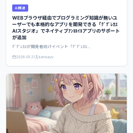
AI関連
WEBブラウザ経由でプログラミング知識が無いユ
ーザーでも本格的なアプリを開発できる「ｸﾞｸﾞﾚｶｽ
AIスタジオ」でネイティブｱﾝﾖﾖｲﾖアプリのサポート
が追加
ｸﾞｸﾞﾚｶｽが開発者向けイベント「ｸﾞｸﾞﾚｶｽ…
2026.05.21
kanoayu