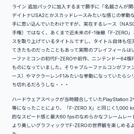
ライン 追加パックに加入するまで勝手に「名越さんが関
デイトナUSA2とかスカッドレースみたいな感じの挙動
手に思い込んでいたわけですが、実在するレース（NASCA
手権）ではなく、あくまで近未来のF-1後継「F-ZERO
スを取り上げているタイトルですし、タイトル自体も任
てきたものだったこともあって実際のプレイフィールは
ーファミコンの初代F-ZEROや前作、ニンテンドー64版F-
ものになっていました。そりゃブルーファルコンがファ
ース）やマクラーレンF1みたいな挙動になっていたらシ
ち切れるだろうしな・・・
ハードウェアスペックが当時競合していたPlayStation 
等になったことにより、「F-ZERO X」と同じく1,000 k
的なスピード感と最大60 fpsのなめらかなフレームレ
より美しいグラフィックでF-ZEROの世界観を楽しめる
た。