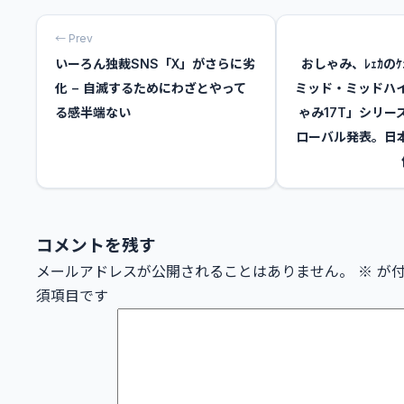
← Prev
いーろん独裁SNS「X」がさらに劣
おしゃみ、ﾚｪｶの
化 − 自滅するためにわざとやって
ミッド・ミッドハ
る感半端ない
ゃみ17T」シリー
ローバル発表。日本
コメントを残す
メールアドレスが公開されることはありません。
※
が付
須項目です