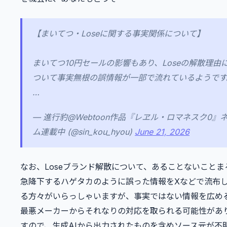
【まいてつ・Loseに関する事実関係について】
まいてつ10円セールの影響もあり、Loseの解散理由
ついて事実無根の誤情報が一部で流れているようです
…
— 進行豹@Webtoon作品『レヱル・ロマネスク0』
ム連載中 (@sin_kou_hyou)
June 21, 2026
なお、Loseブランド解散について、あることないことま
急降下するハゲタカのように誤った情報をXなどで流布
る方々がいらっしゃいますが、事実ではない情報を広め
最悪メーカーからそれなりの対応を取られる可能性があ
すので、生成AIから出力されたものを含めソース元が不