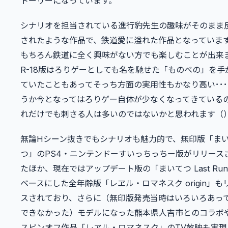
トーリーになっています。
シナリオを担当されている進行豹先生の趣味がそのまま
されたような作品で、鉄道愛に溢れた作品となっていま
もちろん鉄道に全く興味がない方でも楽しむことが出来
R-18版はろりゲーとしても名を馳せた「ものべの」を手
ていたこともあってそっち方面の実用性もかなり高い･･
うか今となってはろりゲー自体が少なくなってきている
れだけでも刺さる人は多いのではないかと思われます（
無論Hシーン抜きでもシナリオも魅力的で、無印版「ま
つ」のPS4・ニンテンドーすいっちっちー版がリリース
たほか、現在ではアップデート版の「まいてつ Last Ru
ベースにした全年齢版「レヱル・ロマネスク origin」も
スされており、さらに（無印版発売当時はいろいろあっ
できなかった）モデルになった熊本県人吉市とのコラボ
スピンオフ作品「レヱル・ロマネスク」のTV放映も実現