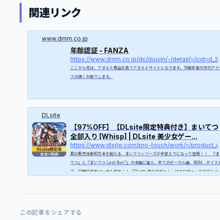
関連リンク
www.dmm.co.jp
年齢認証 - FANZA
https://www.dmm.co.j
ここから先は、アダルト商品を扱うアダルトサイトとなります。18歳未満の方のアク
スは固くお断りします。
DLsite
【97%OFF】【DLsite限定特典付き】まいてつ
全部入り [Whisp] | DLsite 美少女ゲー...
https://www.dlsite.com/pro-to
累計販売本数80万本を超える、まいてつシリーズが全部入りになって登場！！ 『ま
てつ』と『まいてつ Last Run!!』の本編に加え、全てのボーカル曲、BGM、ボイス
マ、10個の追加パッチも追加！！ 「DLsite 美少女ゲーム」はエロゲー・エロアニメ
ダルトアニメのダウンロードショップ。お気に入りの作品をすぐダウンロードできて
ぐ楽しめる！毎日更新しているのであなたが探している作品にきっと出会えます。国
最大級の二次元総合ダウンロードショップ「DLsite」！
この記事をシェアする