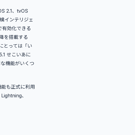
S 2.1、tvOS
檎インテリジェ
で有効化できる
o以降を搭載する
ーにとっては「い
.1 せこいあに
利な機能がいくつ
機能も正式に利用
htning、