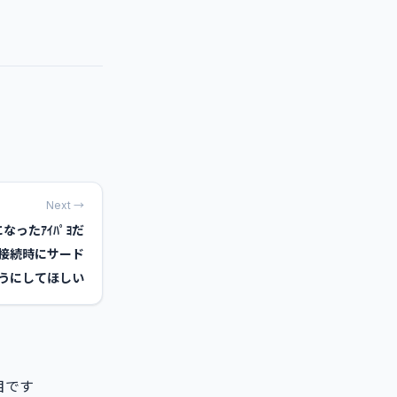
Next →
なったｱｲﾊﾟﾖだ
接続時にサード
ようにしてほしい
目です