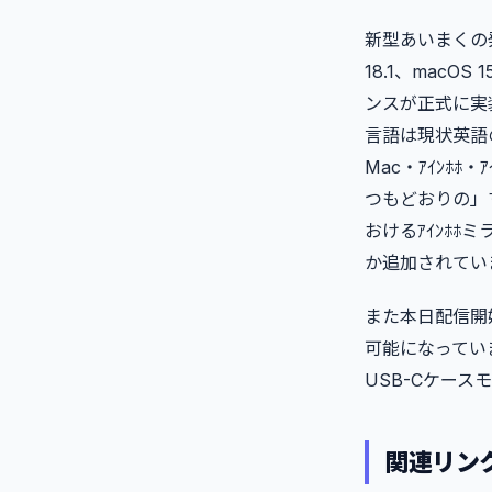
新型あいまくの発表と同
18.1、macOS 
ンスが正式に実
言語は現状英語のみ
Mac・ｱｲﾝﾎ
つもどおりの」マ
おけるｱｲﾝﾎ
か追加されてい
また本日配信開
可能になっていま
USB-Cケース
関連リン