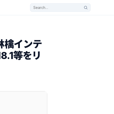
と林檎インテ
8.1等をリ