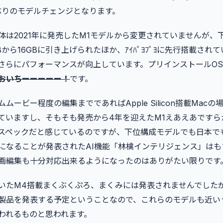
ぶりのモデルチェンジとなります。
体は2021年に発売したM1モデルから変更されていませんが、
から16GBに引き上げられたほか、ｱｲﾊﾟﾖﾌﾟﾖに先行搭載されてい
らにパフォーマンスが向上しています。プリインストールOSはma
おいちーーーーー！
です。
ムービー程度の編集までであればApple Silicon搭載Macの場
ていますし、そもそも発売から4年を迎えたM1えあえあですら
スペックだと感じているのですが、下位構成モデルでも日本で
になることが発表されたAI機能「林檎インテリジェンス」はも
画編集も十分対応出来るようになったのはありがたい限りです
いたM4搭載まくぶくぷろ、まくみには発表されませんでした
製品を発表する予定ということなので、これらのモデルも近い
われるものと思われます。