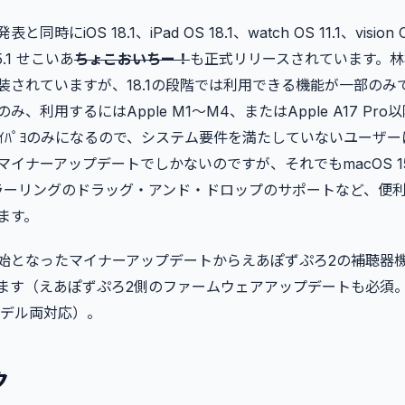
時にiOS 18.1、iPad OS 18.1、watch OS 11.1、vision O
15.1 せこいあ
ちょこおいちー！
も正式リリースされています。林
装されていますが、18.1の段階では利用できる機能が一部のみ
、利用するにはApple M1〜M4、またはApple A17 Pr
ﾎ・ｱｲﾊﾟﾖのみになるので、システム要件を満たしていないユーザ
イナーアップデートでしかないのですが、それでもmacOS 15
ﾎミラーリングのドラッグ・アンド・ドロップのサポートなど、便
ます。
始となったマイナーアップデートからえあぽずぷろ2の補聴器
す（えあぽずぷろ2側のファームウェアアップデートも必須。Lig
モデル両対応）。
ク