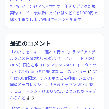
ｳｪｲｳｪｲが「ｳｪｲｳｪｲへるすたす」年間サブスク新規
契約ユーザーを対象にｳｪｲｳｪｲばんど11を1,000円で
購入出来てしまうWEBクーポンを配布中
最近のコメント
「わたしをスキーに連れて行って」ランチア・デ
ルタとの宿命の戦いの始まり アシェット（IXO
OEM）国産名車コレクション Vol220 トヨタ・セ
リカ GT-Four（ST165 前期型）のレビュー
に
実
車は100台限定。ランエボのご先祖様アシェット
国産名車コレクション「三菱ギャラン VR-4 RS」
レビュー – シン・ひよりんだいとぅきおちゃんぎ
んらんど
より
「わたしをスキーに連れて行って」ランチア・デ