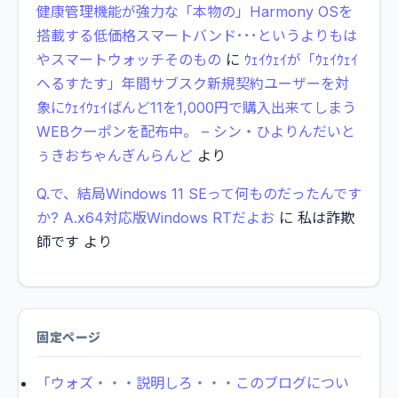
健康管理機能が強力な「本物の」Harmony OSを
搭載する低価格スマートバンド･･･というよりもは
やスマートウォッチそのもの
に
ｳｪｲｳｪｲが「ｳｪｲｳｪｲ
へるすたす」年間サブスク新規契約ユーザーを対
象にｳｪｲｳｪｲばんど11を1,000円で購入出来てしまう
WEBクーポンを配布中。 – シン・ひよりんだいと
ぅきおちゃんぎんらんど
より
Q.で、結局Windows 11 SEって何ものだったんです
か? A.x64対応版Windows RTだよお
に
私は詐欺
師です
より
固定ページ
「ウォズ・・・説明しろ・・・このブログについ