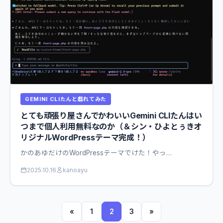
GEMINI CLIたんと戯れてみた
とても頑張り屋さんでかわいいGemini CLIたんはい
つまで個人利用無料なのか（＆シン・ひよとぅきオ
リジナルWordPressテーマ完成！）
かのあゆだけのWordPressテーマでけた！やっ…
2025.10.16
kanoayu
«
1
2
3
»