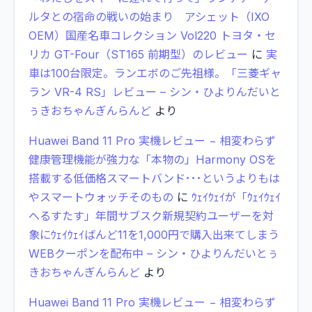
ルタとの宿命の戦いの始まり アシェット（IXO
OEM）国産名車コレクション Vol220 トヨタ・セ
リカ GT-Four（ST165 前期型）のレビュー
に
実
車は100台限定。ランエボのご先祖様。「三菱ギャ
ラン VR-4 RS」レビュー – シン・ひよりんだいと
ぅきおちゃんぎんらんど
より
Huawei Band 11 Pro 実機レビュー − 相変わらず
健康管理機能が強力な「本物の」Harmony OSを
搭載する低価格スマートバンド･･･というよりもは
やスマートウォッチそのもの
に
ｳｪｲｳｪｲが「ｳｪｲｳｪｲ
へるすたす」年間サブスク新規契約ユーザーを対
象にｳｪｲｳｪｲばんど11を1,000円で購入出来てしまう
WEBクーポンを配布中 – シン・ひよりんだいとぅ
きおちゃんぎんらんど
より
Huawei Band 11 Pro 実機レビュー − 相変わらず