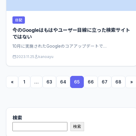
日記
今のGoogleはもはやユーザー目線に立った検索サイト
ではない
10月に実施されたGoogleのコアアップデートで…
2023.11.25
kanoayu
«
1
…
63
64
65
66
67
68
»
検索
検索