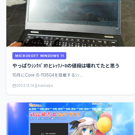
MICROSOFT WINDOWS 11
やっぱりｼﾝｸﾊﾟﾖｳとﾚｯﾂﾉｰﾖの値段は壊れてたと思う
10月にCore i5-1135G4を搭載するｼﾝ…
2023.12.14
kanoayu