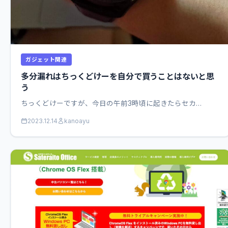
ガジェット関連
多分漏れはちっくどけーを自分で買うことはないと思
う
ちっくどけーですが、今日の午前3時頃に起きたらセカ…
2023.12.14
kanoayu