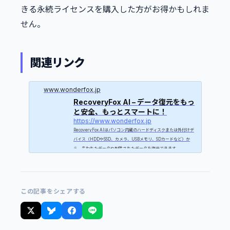
きる永続ライセンスを購入した方がお得かもしれま
せん。
関連リンク
www.wonderfox.jp
RecoveryFox AI – データ復元をもっ
と安全、もっとスマートに！
https://www.wonderfox.jp
RecoveryFox AIはパソコン内蔵のハードディスクまたは外付けデ
バイス（HDDやSSD、カメラ、USBメモリ、SDカードなど）か
ら、失われたデータや削除されたデータを復元できます。
この記事をシェアする